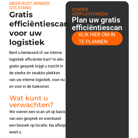
MEER RUST, MINDER
STILSTAND.
ZONDER
Gratis
VERPLICHTINGEN
Plan uw gratis
efficiëntiescan
efficiëntiescan
voor uw
KLIK HIER OM IN
logistiek
TE PLANNEN
Bent u benieuwd of uw interne
logistiek efficiënter kan? In één
gratis gesprek krijgt u inzicht in
de sterke én zwakke plekken
van uw interne logistiek, voor nu
en voor in de toekomst.
Wat kunt u
verwachten?
We voeren een scan uit op basis
van een gesprek en eventueel
een bezoek op locatie. Na afloop
weet u: