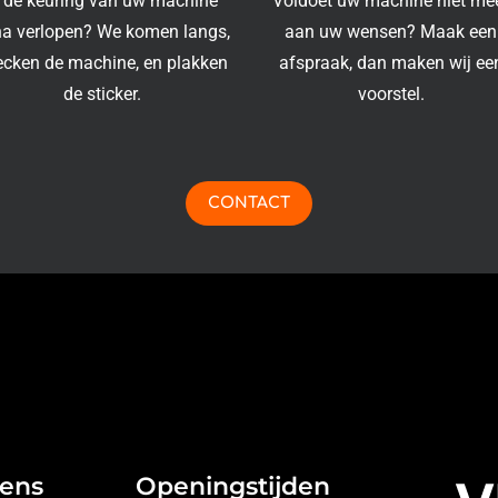
s de keuring van uw machine
Voldoet uw machine niet me
na verlopen? We komen langs,
aan uw wensen? Maak een
ecken de machine, en plakken
afspraak, dan maken wij ee
de sticker.
voorstel.
CONTACT
vens
Openingstijden