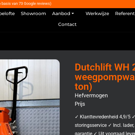
p basis van 73 Google reviews)
belofte
Showroom
Aanbod ⏷
Werkwijze
Referent
Contact
Dutchlift WH 
weegpompwag
ton)
Hefvermogen
Prijs
✓ Klanttevredenheid 4,9/5 ✓
storingsservice ✓ Incl. lade
garantie ✓ Uit voorraad leve