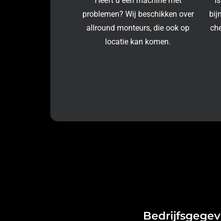
Heeft u een machine met
I
problemen? Wij beschikken over
bij
allround monteurs, die ook op
ch
locatie kan komen.
Bedrijfsgege