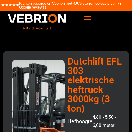
Klanten beoordelen Vebrion met 4,9/5 sterren(op basis van 73
Google reviews)
Dutchlift EFL
303
elektrische
heftruck
3000kg (3
ton)
4,80 - 5,50 -
Hefhoogte
6,00 meter