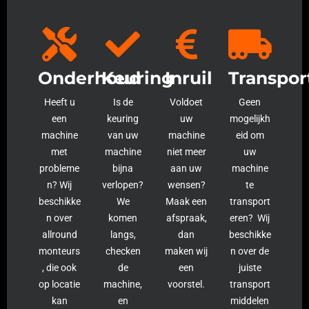
Onderhoud
Keuring
Inruil
Transpor
Heeft u
Is de
Voldoet
Geen
een
keuring
uw
mogelijkh
machine
van uw
machine
eid om
met
machine
niet meer
uw
probleme
bijna
aan uw
machine
n? Wij
verlopen?
wensen?
te
beschikke
We
Maak een
transport
n over
komen
afspraak,
eren? Wij
allround
langs,
dan
beschikke
monteurs
checken
maken wij
n over de
, die ook
de
een
juiste
op locatie
machine,
voorstel.
transport
kan
en
middelen