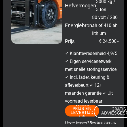
3000 kg /
Hefvermogen
3 ton
80 volt / 280
Energiebron
ah of 410 ah
lithium
Prijs
€ 24.500,-
✓ Klanttevredenheid 4,9/5
✓ Eigen servicenetwerk
met snelle storingsservice
✓ Incl. lader, keuring &
afleverbeurt ✓ 12+
maanden garantie ✓ Uit
voorraad leverbaar
VRAAG
PRIJS EN
GRATIS
LEVERTIJD
ADVIESGES
OP
Liever leasen? Bereken hier uw