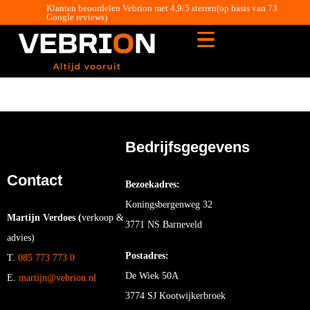
Klanten beoordelen Vebrion met 4,9/5 sterren(op basis van 73
Google reviews)
Bedrijfsgegevens
Contact
Bezoekadres:
Koningsbergenweg 32
Martijn Verdoes (
verkoop &
3771 NS Barneveld
advies)
Postadres:
T.
085 773 773 0
De Wiek 50A
E.
martijn@vebrion.nl
3774 SJ Kootwijkerbroek